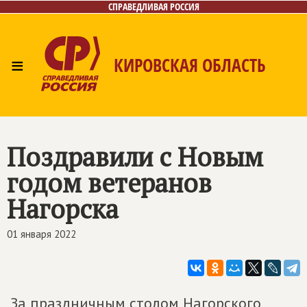
СПРАВЕДЛИВАЯ РОССИЯ
≡
КИРОВСКАЯ ОБЛАСТЬ
Главная
Новости
Лица
Фото/Видео
Газета
Контакты
Поздравили с Новым
годом ветеранов
Нагорска
01 января 2022
За праздничным столом Нагорского