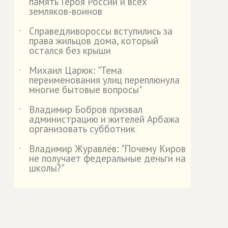
память Героя России и всех
земляков-воинов
Справедливороссы вступились за
˙
права жильцов дома, который
остался без крыши
Михаил Царюк: "Тема
˙
переименования улиц переплюнула
многие бытовые вопросы"
Владимир Бобров призвал
˙
администрацию и жителей Арбажа
организовать субботник
Владимир Журавлёв: "Почему Киров
˙
не получает федеральные деньги на
школы?"