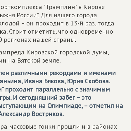
спорткомплекса "Трамплин" в Кирове
ыжня России". Для нашего города
одой – он проходит в 13-й раз, тогда
нка. Стоит отметить, что одновременно
0 регионах нашей страны.
зампреда Кировской городской думы,
и на Вятской земле.
плен различными рекордами и именами
ньина, Ивана Бякова, Юрия Скобова.
и" проходит параллельно с значимым
ры. И сегодняшний забег – это
ыступающим на Олимпиаде, – отметил на
Александр Востриков.
тра массовые гонки прошли и в районах