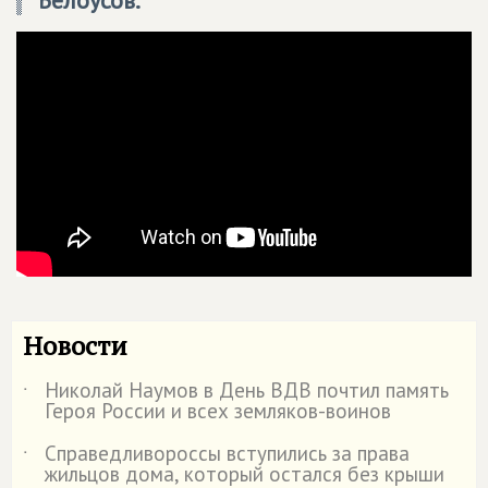
Новости
Николай Наумов в День ВДВ почтил память
˙
Героя России и всех земляков-воинов
Справедливороссы вступились за права
˙
жильцов дома, который остался без крыши