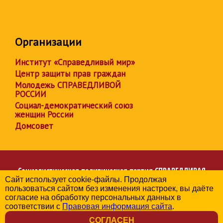
Организации
Институт «Справедливый мир»
Центр защиты прав граждан
Молодежь СПРАВЕДЛИВОЙ
РОССИИ
Социал-демократический союз
женщин России
Домсовет
Социалистическая политическая партия
СПРАВЕДЛИВАЯ
Сайт использует cookie-файлы. Продолжая
РОССИЯ
пользоваться сайтом без изменения настроек, вы даёте
Региональное отделение партии в Кировской области
согласие на обработку персональных данных в
© 2006-2026
соответствии с
Правовая информация сайта
.
Политика в отношении обработки персональных данных
СОГЛАСЕН