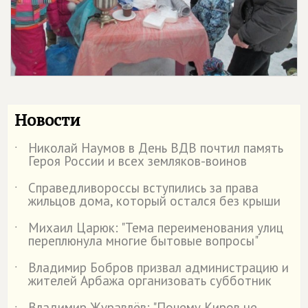
Новости
Николай Наумов в День ВДВ почтил память
˙
Героя России и всех земляков-воинов
Справедливороссы вступились за права
˙
жильцов дома, который остался без крыши
Михаил Царюк: "Тема переименования улиц
˙
переплюнула многие бытовые вопросы"
Владимир Бобров призвал администрацию и
˙
жителей Арбажа организовать субботник
Владимир Журавлёв: "Почему Киров не