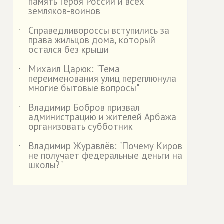
память Героя России и всех
земляков-воинов
Справедливороссы вступились за
˙
права жильцов дома, который
остался без крыши
Михаил Царюк: "Тема
˙
переименования улиц переплюнула
многие бытовые вопросы"
Владимир Бобров призвал
˙
администрацию и жителей Арбажа
организовать субботник
Владимир Журавлёв: "Почему Киров
˙
не получает федеральные деньги на
школы?"