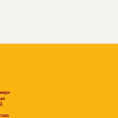
 мир»
дан
Й
союз