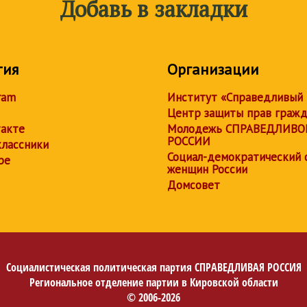
Добавь в закладки
тия
Организации
ram
Институт «Справедливый
Центр защиты прав граж
акте
Молодежь СПРАВЕДЛИВО
РОССИИ
лассники
Социал-демократический 
be
женщин России
Домсовет
Социалистическая политическая партия
СПРАВЕДЛИВАЯ РОССИЯ
Региональное отделение партии в Кировской области
© 2006-2026