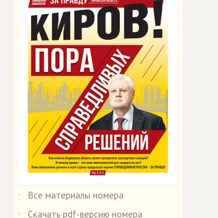
Все материалы номера
˙
Скачать pdf-версию номера
˙