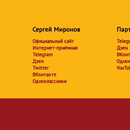
Сергей Миронов
Пар
Официальный сайт
Teleg
Интернет-приёмная
Дзен
Telegram
ВКонт
Дзен
Однок
Twitter
YouTu
ВКонтакте
Одноклассники