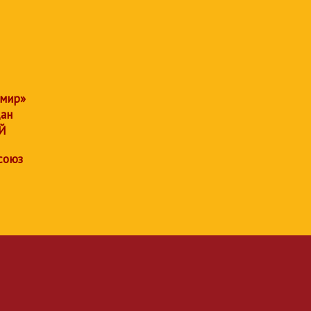
 мир»
дан
Й
союз