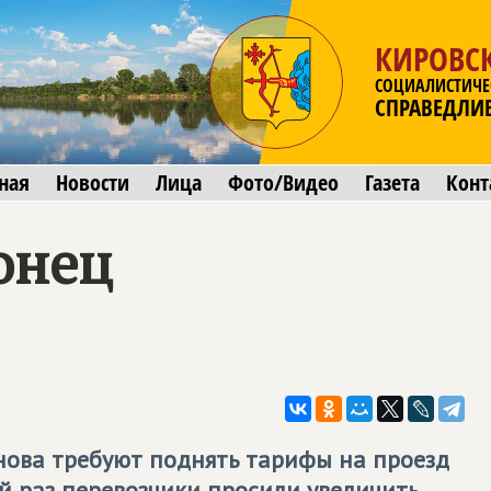
КИРОВСК
СОЦИАЛИСТИЧЕ
СПРАВЕДЛИ
ная
Новости
Лица
Фото/Видео
Газета
Конт
онец
ова требуют поднять тарифы на проезд
й раз перевозчики просили увеличить