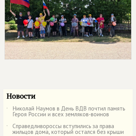
Новости
Николай Наумов в День ВДВ почтил память
˙
Героя России и всех земляков-воинов
Справедливороссы вступились за права
˙
жильцов дома, который остался без крыши