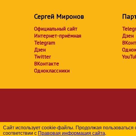
Сергей Миронов
Пар
Официальный сайт
Teleg
Интернет-приёмная
Дзен
Telegram
ВКонт
Дзен
Однок
Twitter
YouTu
ВКонтакте
Одноклассники
Сайт использует cookie-файлы. Продолжая пользоваться 
соответствии с
Правовая информация сайта
.