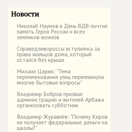
Новости
Николай Наумов в День ВДВ почтил
˙
память Героя России и всех
земляков-воинов
Справедливороссы вступились за
˙
права жильцов дома, который
остался без крыши
Михаил Царюк: "Тема
˙
переименования улиц переплюнула
многие бытовые вопросы"
Владимир Бобров призвал
˙
администрацию и жителей Арбажа
организовать субботник
Владимир Журавлёв: "Почему Киров
˙
не получает федеральные деньги на
школы?"