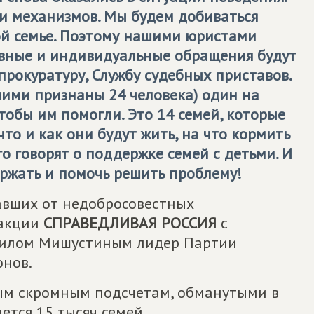
и механизмов. Мы будем добиваться
й семье. Поэтому нашими юристами
ивные и индивидуальные обращения будут
прокуратуру, Службу судебных приставов.
ими признаны 24 человека) один на
чтобы им помогли. Это 14 семей, которые
что и как они будут жить, на что кормить
го говорят о поддержке семей с детьми. И
ержать и помочь решить проблему!
давших от недобросовестных
ракции
СПРАВЕДЛИВАЯ РОССИЯ
с
аилом Мишустиным лидер Партии
нов.
мым скромным подсчетам, обманутыми в
ется 15 тысяч семей.