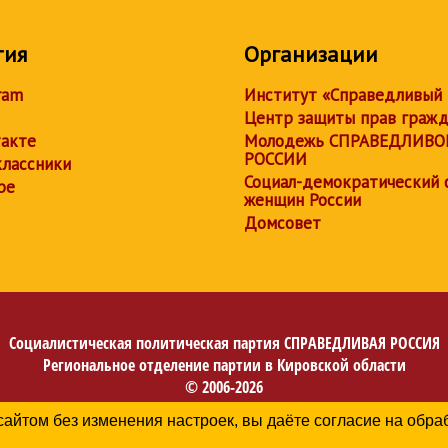
тия
Организации
ram
Институт «Справедливый
Центр защиты прав граж
акте
Молодежь СПРАВЕДЛИВО
РОССИИ
лассники
Социал-демократический 
be
женщин России
Домсовет
Социалистическая политическая партия
СПРАВЕДЛИВАЯ РОССИЯ
Региональное отделение партии в Кировской области
© 2006-2026
Политика в отношении обработки персональных данных
сайтом без изменения настроек, вы даёте согласие на обр