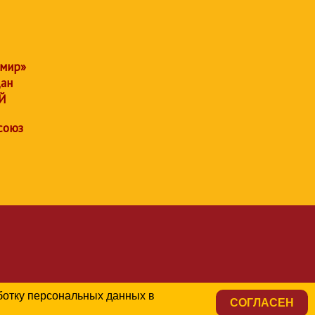
 мир»
дан
Й
союз
аботку персональных данных в
СОГЛАСЕН