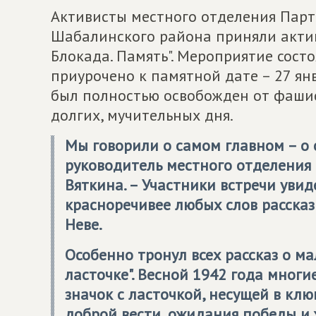
Активисты местного отделения Пар
Шабалинского района приняли актив
Блокада. Память". Мероприятие состо
приурочено к памятной дате – 27 янв
был полностью освобожден от фашис
долгих, мучительных дня.
Мы говорили о самом главном – о с
руководитель местного отделени
Вяткина. – Участники встречи уви
красноречивее любых слов рассказ
Неве.
Особенно тронул всех рассказ о м
ласточке". Весной 1942 года мног
значок с ласточкой, несущей в клю
доброй вести, ожидания победы и 