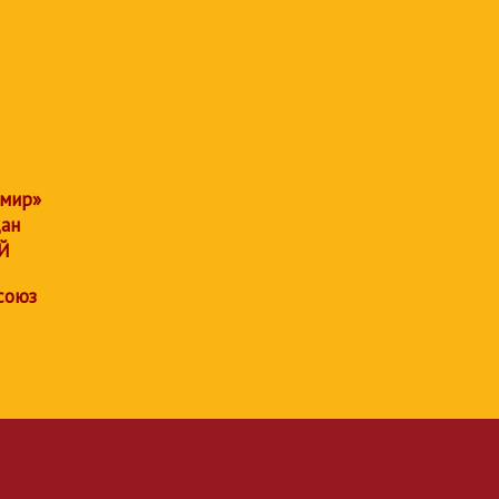
 мир»
дан
Й
союз