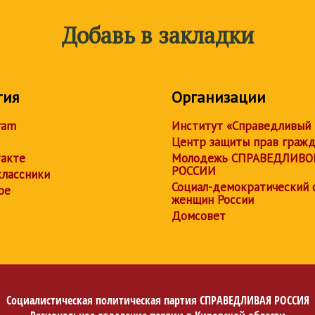
Добавь в закладки
тия
Организации
ram
Институт «Справедливый
Центр защиты прав граж
акте
Молодежь СПРАВЕДЛИВО
РОССИИ
лассники
Социал-демократический 
be
женщин России
Домсовет
Социалистическая политическая партия
СПРАВЕДЛИВАЯ РОССИЯ