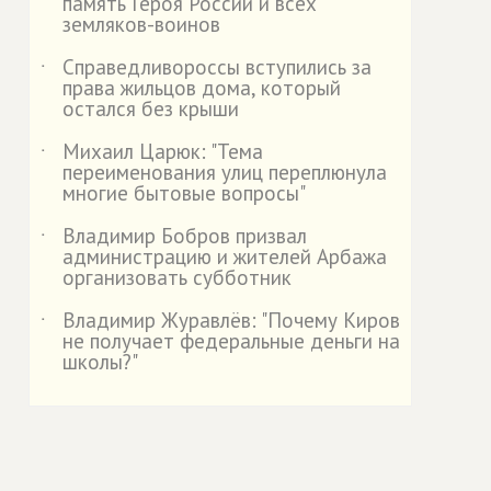
память Героя России и всех
земляков-воинов
Справедливороссы вступились за
˙
права жильцов дома, который
остался без крыши
Михаил Царюк: "Тема
˙
переименования улиц переплюнула
многие бытовые вопросы"
Владимир Бобров призвал
˙
администрацию и жителей Арбажа
организовать субботник
Владимир Журавлёв: "Почему Киров
˙
не получает федеральные деньги на
школы?"