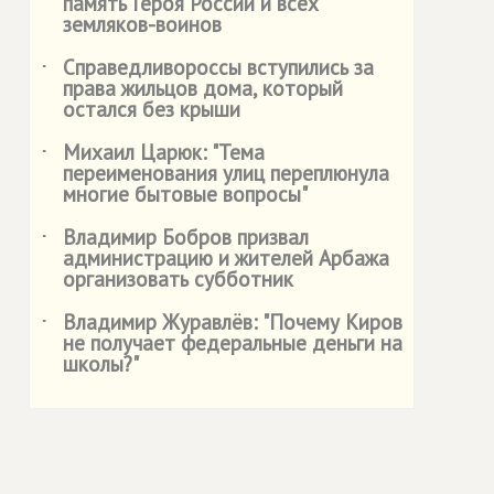
память Героя России и всех
земляков-воинов
Справедливороссы вступились за
˙
права жильцов дома, который
остался без крыши
Михаил Царюк: "Тема
˙
переименования улиц переплюнула
многие бытовые вопросы"
Владимир Бобров призвал
˙
администрацию и жителей Арбажа
организовать субботник
Владимир Журавлёв: "Почему Киров
˙
не получает федеральные деньги на
школы?"