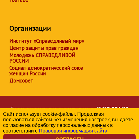
YouTube
Организации
Институт «Справедливый мир»
Центр защиты прав граждан
Молодежь СПРАВЕДЛИВОЙ
РОССИИ
Социал-демократический союз
женщин России
Домсовет
Социалистическая политическая партия
СПРАВЕДЛИВАЯ
Сайт использует cookie-файлы. Продолжая
РОССИЯ
пользоваться сайтом без изменения настроек, вы даёте
Региональное отделение партии в Кировской области
согласие на обработку персональных данных в
© 2006-2026
соответствии с
Правовая информация сайта
.
Политика в отношении обработки персональных данных