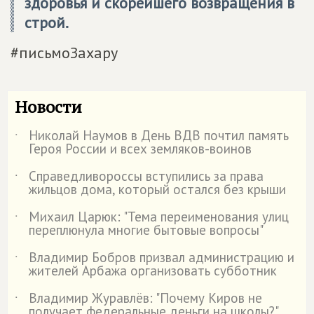
здоровья и скорейшего возвращения в
строй.
#письмоЗахару
Новости
Николай Наумов в День ВДВ почтил память
˙
Героя России и всех земляков-воинов
Справедливороссы вступились за права
˙
жильцов дома, который остался без крыши
Михаил Царюк: "Тема переименования улиц
˙
переплюнула многие бытовые вопросы"
Владимир Бобров призвал администрацию и
˙
жителей Арбажа организовать субботник
Владимир Журавлёв: "Почему Киров не
˙
получает федеральные деньги на школы?"