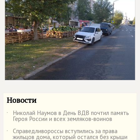
Новости
Николай Наумов в День ВДВ почтил память
˙
Героя России и всех земляков-воинов
Справедливороссы вступились за права
˙
жильцов дома, который остался без крыши