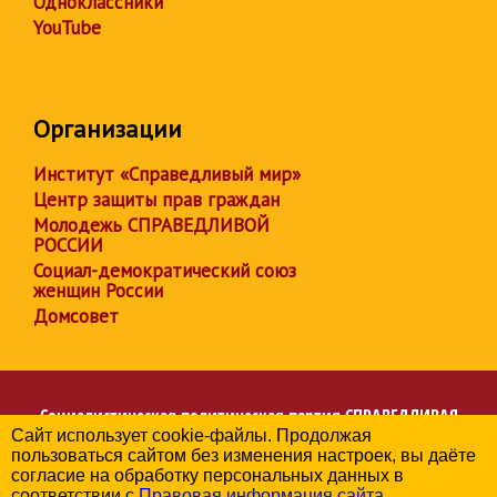
Одноклассники
YouTube
Организации
Институт «Справедливый мир»
Центр защиты прав граждан
Молодежь СПРАВЕДЛИВОЙ
РОССИИ
Социал-демократический союз
женщин России
Домсовет
Социалистическая политическая партия
СПРАВЕДЛИВАЯ
Сайт использует cookie-файлы. Продолжая
РОССИЯ
пользоваться сайтом без изменения настроек, вы даёте
Региональное отделение партии в Кировской области
согласие на обработку персональных данных в
© 2006-2026
соответствии с
Правовая информация сайта
.