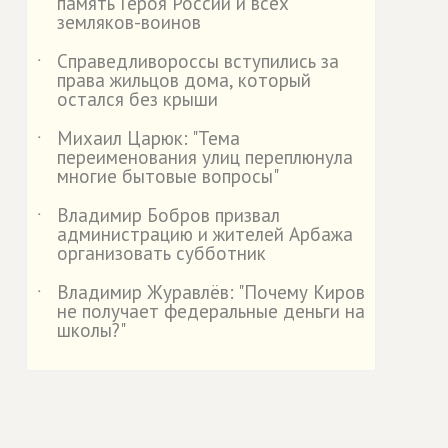
память Героя России и всех
земляков-воинов
Справедливороссы вступились за
˙
права жильцов дома, который
остался без крыши
Михаил Царюк: "Тема
˙
переименования улиц переплюнула
многие бытовые вопросы"
Владимир Бобров призвал
˙
администрацию и жителей Арбажа
организовать субботник
Владимир Журавлёв: "Почему Киров
˙
не получает федеральные деньги на
школы?"