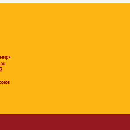
 мир»
дан
Й
союз