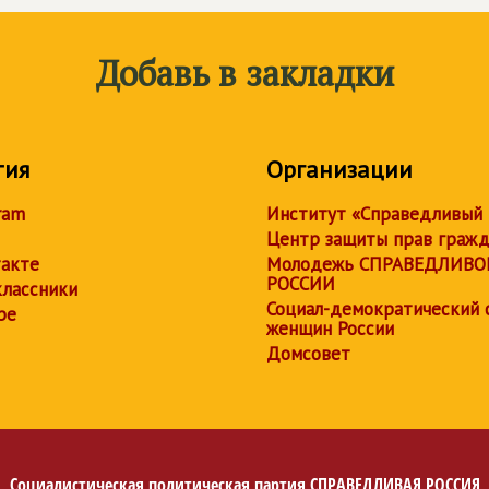
Добавь в закладки
тия
Организации
ram
Институт «Справедливый
Центр защиты прав граж
акте
Молодежь СПРАВЕДЛИВО
РОССИИ
лассники
Социал-демократический 
be
женщин России
Домсовет
Социалистическая политическая партия
СПРАВЕДЛИВАЯ РОССИЯ