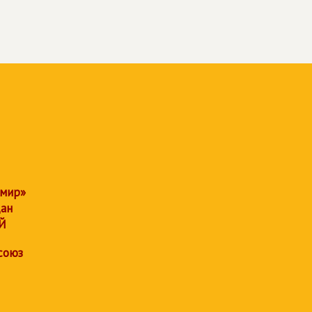
 мир»
дан
Й
союз