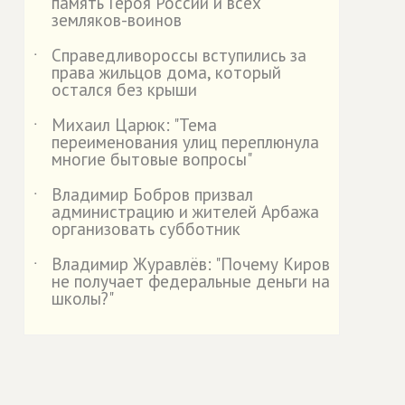
память Героя России и всех
земляков-воинов
Справедливороссы вступились за
˙
права жильцов дома, который
остался без крыши
Михаил Царюк: "Тема
˙
переименования улиц переплюнула
многие бытовые вопросы"
Владимир Бобров призвал
˙
администрацию и жителей Арбажа
организовать субботник
Владимир Журавлёв: "Почему Киров
˙
не получает федеральные деньги на
школы?"