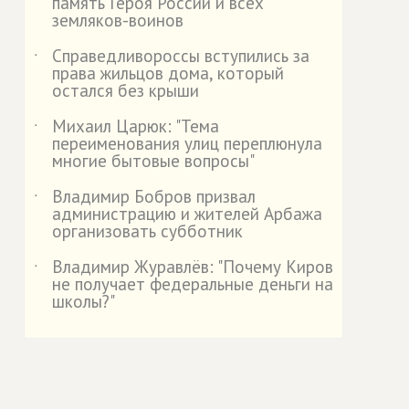
память Героя России и всех
земляков-воинов
Справедливороссы вступились за
˙
права жильцов дома, который
остался без крыши
Михаил Царюк: "Тема
˙
переименования улиц переплюнула
многие бытовые вопросы"
Владимир Бобров призвал
˙
администрацию и жителей Арбажа
организовать субботник
Владимир Журавлёв: "Почему Киров
˙
не получает федеральные деньги на
школы?"