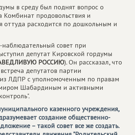
думы в среду был поднят вопрос о
а Комбинат продовольствия и
ая оттуда расходится по дошкольным и
о-наблюдательный совет при
ыступил депутат Кировской гордумы
АВЕДЛИВУЮ РОССИЮ
). Он рассказал, что
встреча депутатов партии
 из ЛДПР с уполномоченным по правам
димиром Шабардиным и активными
онтроль".
муниципального казенного учреждения,
дразумевает создание общественно-
ложение – такой совет все же создать.
представители движения "Родительский