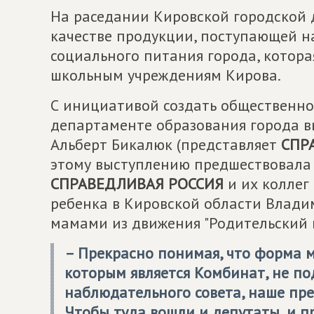
На pаседании Кировской городской 
качестве продукции, поступающей н
социального питания города, котор
школьным учреждениям Кирова.
С инициативой создать общественн
департаменте образования города в
Альберт Бикалюк (представляет
СПР
этому выступлению предшествовала 
СПРАВЕДЛИВАЯ РОССИЯ
и их коллег
ребенка в Кировской области Вла
мамами из движения "Родительский к
– Прекрасно понимая, что форма 
которым является Комбинат, не по
наблюдательного совета, наше пред
Чтобы туда вошли и депутаты, и 