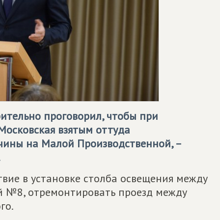
рительно проговорил, чтобы при
Московская взятым оттуда
чины на Малой Производственной, –
.
твие в установке столба освещения между
й №8, отремонтировать проезд между
го.