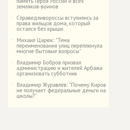
память Героя России и всех
земляков-воинов
Справедливороссы вступились за
˙
права жильцов дома, который
остался без крыши
Михаил Царюк: "Тема
˙
переименования улиц переплюнула
многие бытовые вопросы"
Владимир Бобров призвал
˙
администрацию и жителей Арбажа
организовать субботник
Владимир Журавлёв: "Почему Киров
˙
не получает федеральные деньги на
школы?"