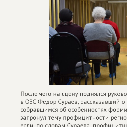
После чего на сцену поднялся руко
в ОЗС Федор Сураев, рассказавший о
собравшимся об особенностях форми
затронул тему профицитности регио
если, по словам Сураева, профицит