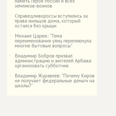
память Героя России и всех
земляков-воинов
Справедливороссы вступились за
˙
права жильцов дома, который
остался без крыши
Михаил Царюк: "Тема
˙
переименования улиц переплюнула
многие бытовые вопросы"
Владимир Бобров призвал
˙
администрацию и жителей Арбажа
организовать субботник
Владимир Журавлёв: "Почему Киров
˙
не получает федеральные деньги на
школы?"