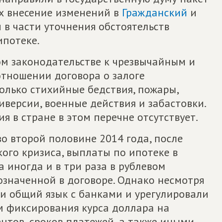
х внесение изменений в
Гражданский
и
 в части уточнения обстоятельств
ипотеке.
ком законодательстве к чрезвычайным и
тношении договора о залоге
олько стихийные бедствия, пожары,
иверсии, военные действия и забастовки.
я в стране в этом перечне отсутствует.
о второй половине 2014 года, после
ого кризиса, выплаты по ипотеке в
а иногда и в три раза в рублевом
бозначенной в договоре. Однако несмотря
ти общий язык с банками и урегулировали
м фиксирования курса доллара на
нтов, сроков платежей, а также иными