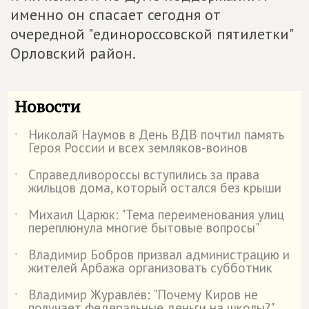
именно он спасает сегодня от
очередной "единороссовской пятилетки"
Орловский район.
Новости
Николай Наумов в День ВДВ почтил память
˙
Героя России и всех земляков-воинов
Справедливороссы вступились за права
˙
жильцов дома, который остался без крыши
Михаил Царюк: "Тема переименования улиц
˙
переплюнула многие бытовые вопросы"
Владимир Бобров призвал администрацию и
˙
жителей Арбажа организовать субботник
Владимир Журавлёв: "Почему Киров не
˙
получает федеральные деньги на школы?"