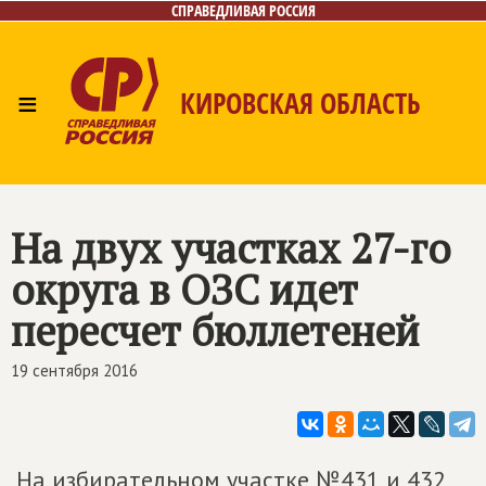
СПРАВЕДЛИВАЯ РОССИЯ
≡
КИРОВСКАЯ ОБЛАСТЬ
Главная
Новости
Лица
Фото/Видео
Газета
Контакты
На двух участках 27-го
округа в ОЗС идет
пересчет бюллетеней
19 сентября 2016
На избирательном участке №431 и 432