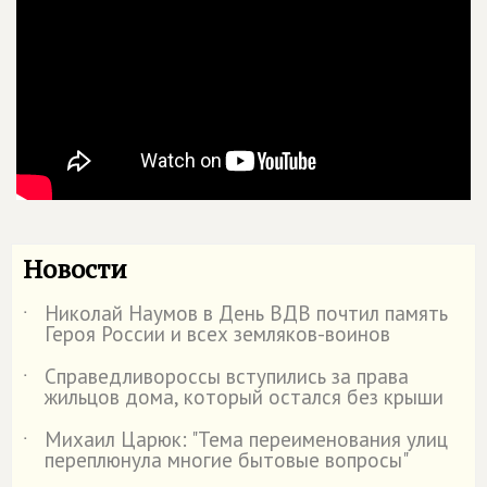
Новости
Николай Наумов в День ВДВ почтил память
˙
Героя России и всех земляков-воинов
Справедливороссы вступились за права
˙
жильцов дома, который остался без крыши
Михаил Царюк: "Тема переименования улиц
˙
переплюнула многие бытовые вопросы"