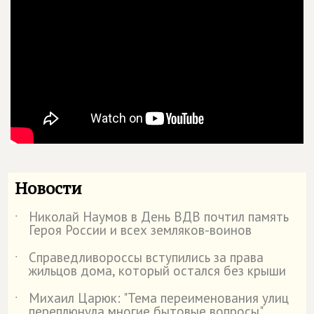
Новости
Николай Наумов в День ВДВ почтил память
˙
Героя России и всех земляков-воинов
Справедливороссы вступились за права
˙
жильцов дома, который остался без крыши
Михаил Царюк: "Тема переименования улиц
˙
переплюнула многие бытовые вопросы"