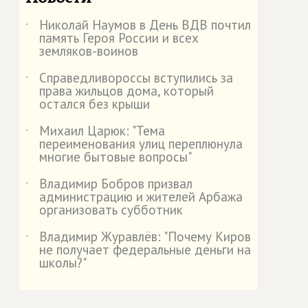
Николай Наумов в День ВДВ почтил
˙
память Героя России и всех
земляков-воинов
Справедливороссы вступились за
˙
права жильцов дома, который
остался без крыши
Михаил Царюк: "Тема
˙
переименования улиц переплюнула
многие бытовые вопросы"
Владимир Бобров призвал
˙
администрацию и жителей Арбажа
организовать субботник
Владимир Журавлёв: "Почему Киров
˙
не получает федеральные деньги на
школы?"