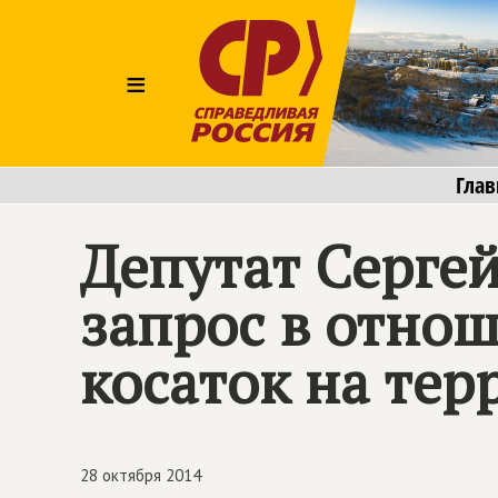
≡
Глав
Депутат Серге
запрос в отно
косаток на те
28 октября 2014