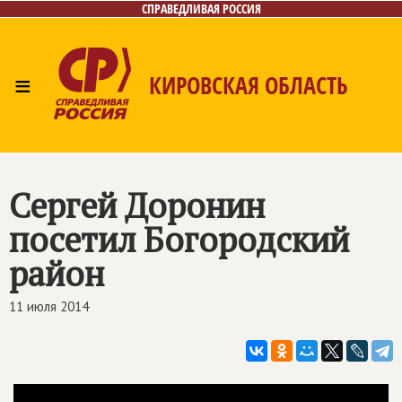
СПРАВЕДЛИВАЯ РОССИЯ
≡
КИРОВСКАЯ ОБЛАСТЬ
Главная
Новости
Лица
Фото/Видео
Газета
Контакты
Сергей Доронин
посетил Богородский
район
11 июля 2014