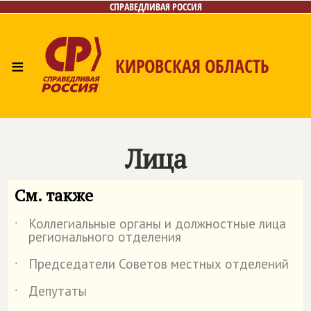
СПРАВЕДЛИВАЯ РОССИЯ
≡
КИРОВСКАЯ ОБЛАСТЬ
Главная
Новости
Лица
Фото/Видео
Газета
Контакты
Лица
См. также
Коллегиальные органы и должностные лица
˙
регионального отделения
Председатели Советов местных отделений
˙
Депутаты
˙