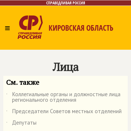
СПРАВЕДЛИВАЯ РОССИЯ
≡
КИРОВСКАЯ ОБЛАСТЬ
Главная
Новости
Лица
Фото/Видео
Газета
Контакты
Лица
См. также
Коллегиальные органы и должностные лица
˙
регионального отделения
Председатели Советов местных отделений
˙
Депутаты
˙