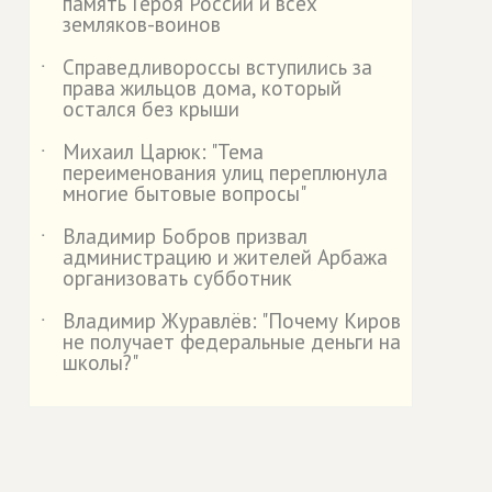
память Героя России и всех
земляков-воинов
Справедливороссы вступились за
˙
права жильцов дома, который
остался без крыши
Михаил Царюк: "Тема
˙
переименования улиц переплюнула
многие бытовые вопросы"
Владимир Бобров призвал
˙
администрацию и жителей Арбажа
организовать субботник
Владимир Журавлёв: "Почему Киров
˙
не получает федеральные деньги на
школы?"